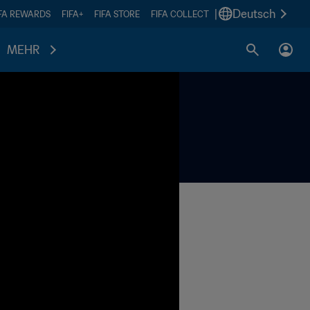
|
Deutsch
IFA REWARDS
FIFA+
FIFA STORE
FIFA COLLECT
MEHR