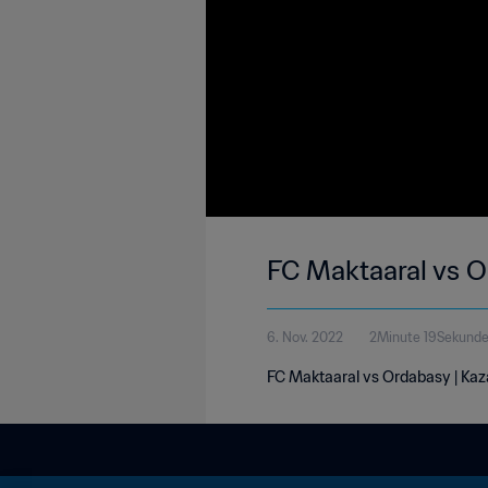
FC Maktaaral vs O
6. Nov. 2022
2Minute 19Sekund
FC Maktaaral vs Ordabasy | Ka