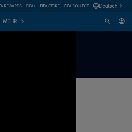
|
Deutsch
IFA REWARDS
FIFA+
FIFA STORE
FIFA COLLECT
MEHR