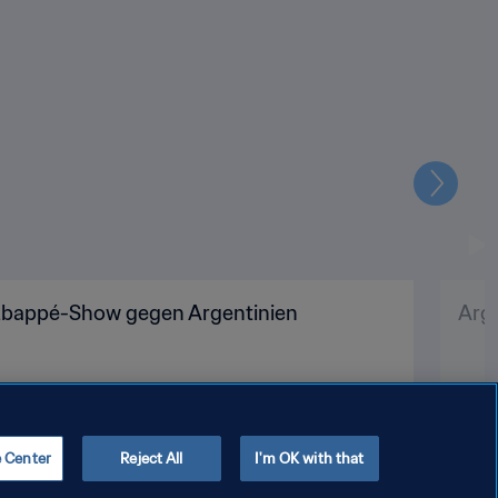
Weiter
 Mbappé-Show gegen Argentinien
Arge
e Center
Reject All
I'm OK with that