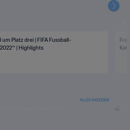
Weiter
 um Platz drei | FIFA Fussball-
Fran
2022™ | Highlights
Kata
ALLES ANZEIGEN