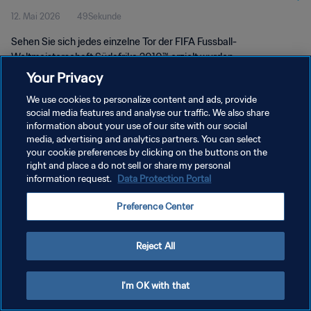
12. Mai 2026
49Sekunde
Sehen Sie sich jedes einzelne Tor der FIFA Fussball-
Weltmeisterschaft Südafrika 2010™ erzielt wurden.
Your Privacy
We use cookies to personalize content and ads, provide
social media features and analyse our traffic. We also share
information about your use of our site with our social
media, advertising and analytics partners. You can select
DATENSCHUTZ
your cookie preferences by clicking on the buttons on the
right and place a do not sell or share my personal
NUTZUNGSBEDINGUNGEN
information request.
Data Protection Portal
COOKIE-EINSTELLUNGEN VERWALTEN
Preference Center
Copyright © 1994 - 2026 FIFA. Alle Rechte vorbehalten.
Reject All
I'm OK with that