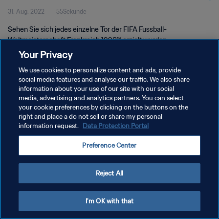
31. Aug. 2022
55Sekunde
Sehen Sie sich jedes einzelne Tor der FIFA Fussball-
Weltmeisterschaft Frankreich 1998™ erzielt wurden.
Your Privacy
We use cookies to personalize content and ads, provide
social media features and analyse our traffic. We also share
information about your use of our site with our social
media, advertising and analytics partners. You can select
DATENSCHUTZ
your cookie preferences by clicking on the buttons on the
right and place a do not sell or share my personal
NUTZUNGSBEDINGUNGEN
information request.
Data Protection Portal
COOKIE-EINSTELLUNGEN VERWALTEN
Preference Center
Copyright © 1994 - 2026 FIFA. Alle Rechte vorbehalten.
Reject All
I'm OK with that