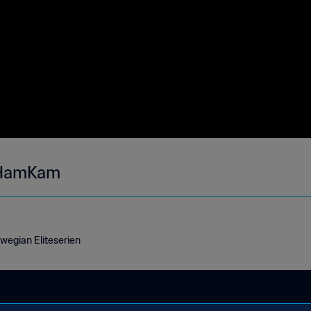
 HamKam
egian Eliteserien