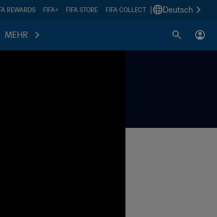
|
Deutsch
IFA REWARDS
FIFA+
FIFA STORE
FIFA COLLECT
MEHR