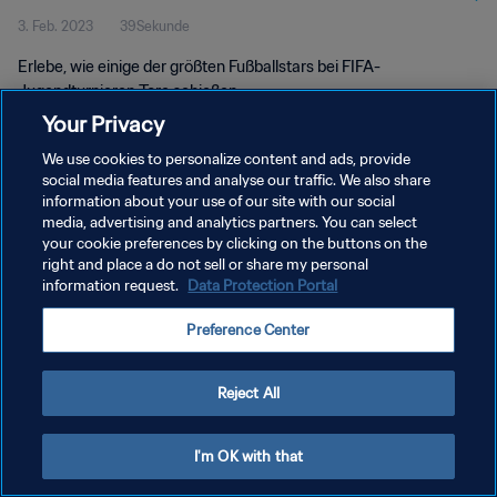
3. Feb. 2023
39Sekunde
2003™
Erlebe, wie einige der größten Fußballstars bei FIFA-
Jugendturnieren Tore schießen.
Your Privacy
We use cookies to personalize content and ads, provide
social media features and analyse our traffic. We also share
information about your use of our site with our social
media, advertising and analytics partners. You can select
DATENSCHUTZ
your cookie preferences by clicking on the buttons on the
right and place a do not sell or share my personal
NUTZUNGSBEDINGUNGEN
information request.
Data Protection Portal
COOKIE-EINSTELLUNGEN VERWALTEN
Preference Center
Copyright © 1994 - 2026 FIFA. Alle Rechte vorbehalten.
Reject All
I'm OK with that