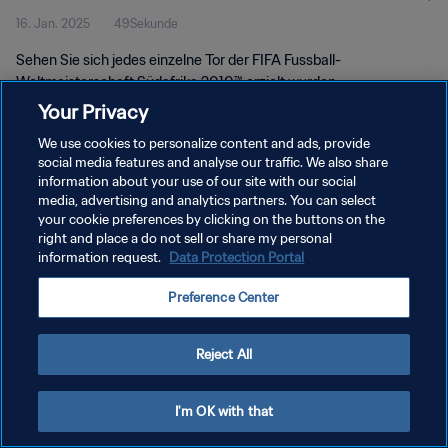
16. Jan. 2025
49Sekunde
Südafrika 2010™
Sehen Sie sich jedes einzelne Tor der FIFA Fussball-
Weltmeisterschaft Südafrika 2010™ erzielt wurden.
Your Privacy
We use cookies to personalize content and ads, provide
social media features and analyse our traffic. We also share
information about your use of our site with our social
media, advertising and analytics partners. You can select
DATENSCHUTZ
your cookie preferences by clicking on the buttons on the
right and place a do not sell or share my personal
NUTZUNGSBEDINGUNGEN
information request.
Data Protection Portal
COOKIE-EINSTELLUNGEN VERWALTEN
Preference Center
Copyright © 1994 - 2026 FIFA. Alle Rechte vorbehalten.
Reject All
I'm OK with that