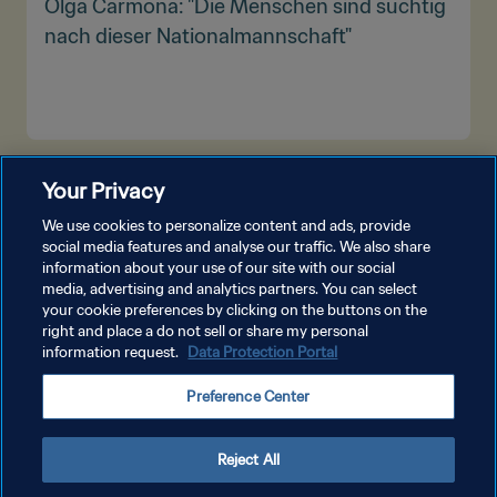
Olga Carmona: "Die Menschen sind süchtig
nach dieser Nationalmannschaft"
MEHR ANZEIGEN
Your Privacy
We use cookies to personalize content and ads, provide
social media features and analyse our traffic. We also share
information about your use of our site with our social
media, advertising and analytics partners. You can select
your cookie preferences by clicking on the buttons on the
right and place a do not sell or share my personal
information request.
Data Protection Portal
DATENSCHUTZ
Preference Center
NUTZUNGSBEDINGUNGEN
COOKIE-EINSTELLUNGEN VERWALTEN
Reject All
Copyright © 1994 - 2026 FIFA. Alle Rechte vorbehalten.