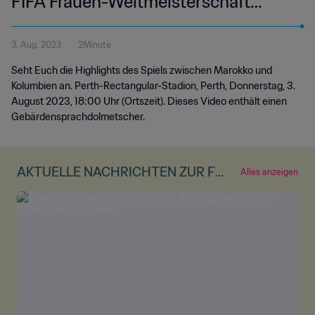
FIFA Frauen-Weltmeisterschaft
Australien & Neuseeland 2023™ |
3. Aug. 2023
2Minute
Highlights (Gebärdensprache)
Seht Euch die Highlights des Spiels zwischen Marokko und
Kolumbien an. Perth-Rectangular-Stadion, Perth, Donnerstag, 3.
August 2023, 18:00 Uhr (Ortszeit). Dieses Video enthält einen
Gebärdensprachdolmetscher.
AKTUELLE NACHRICHTEN ZUR FR
Alles anzeigen
AUEN-WM