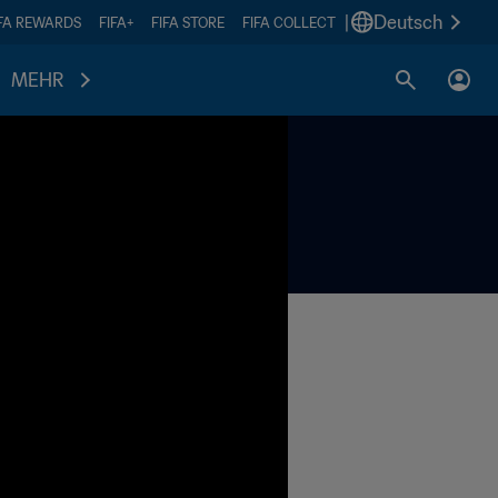
|
Deutsch
IFA REWARDS
FIFA+
FIFA STORE
FIFA COLLECT
MEHR