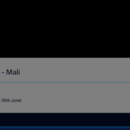
 - Mali
e
- 26th June)