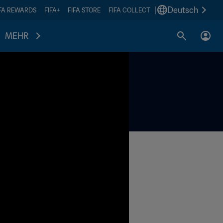
|
Deutsch
IFA REWARDS
FIFA+
FIFA STORE
FIFA COLLECT
MEHR