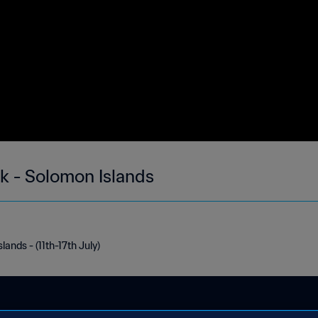
ek - Solomon Islands
ands - (11th-17th July)