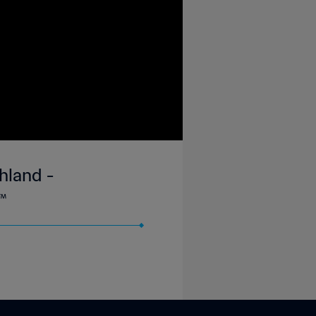
hland -
™