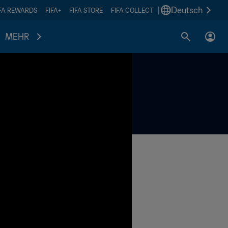
|
Deutsch
IFA REWARDS
FIFA+
FIFA STORE
FIFA COLLECT
MEHR