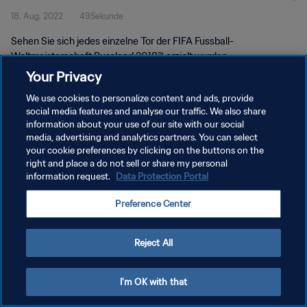
18. Aug. 2022
49Sekunde
Sehen Sie sich jedes einzelne Tor der FIFA Fussball-
Weltmeisterschaft Russland 2018™ erzielt wurden.
Your Privacy
We use cookies to personalize content and ads, provide
social media features and analyse our traffic. We also share
information about your use of our site with our social
media, advertising and analytics partners. You can select
DATENSCHUTZ
your cookie preferences by clicking on the buttons on the
right and place a do not sell or share my personal
NUTZUNGSBEDINGUNGEN
information request.
Data Protection Portal
COOKIE-EINSTELLUNGEN VERWALTEN
Preference Center
Copyright © 1994 - 2026 FIFA. Alle Rechte vorbehalten.
Reject All
I'm OK with that