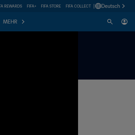
|
Deutsch
IFA REWARDS
FIFA+
FIFA STORE
FIFA COLLECT
MEHR