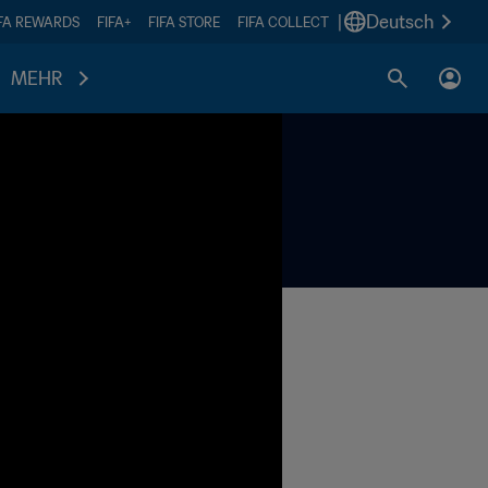
|
Deutsch
IFA REWARDS
FIFA+
FIFA STORE
FIFA COLLECT
MEHR