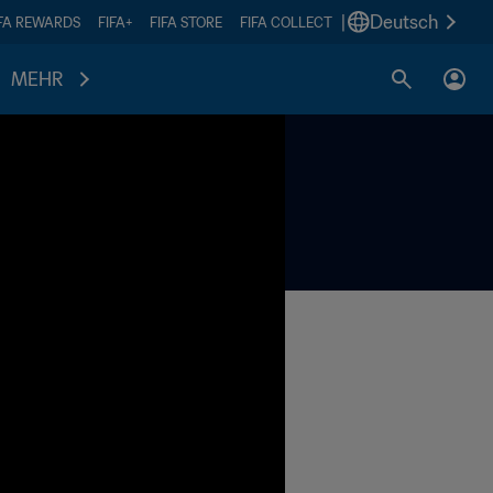
|
Deutsch
IFA REWARDS
FIFA+
FIFA STORE
FIFA COLLECT
MEHR