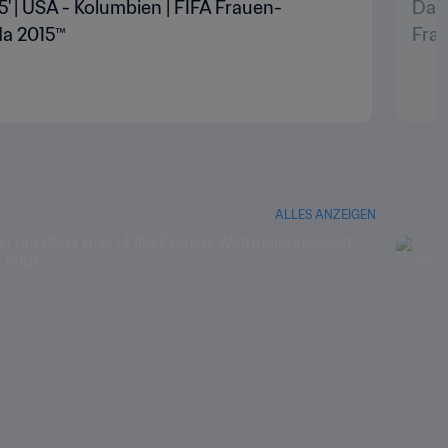
5' | USA - Kolumbien | FIFA Frauen-
Das 
da 2015™
Fra
ALLES ANZEIGEN