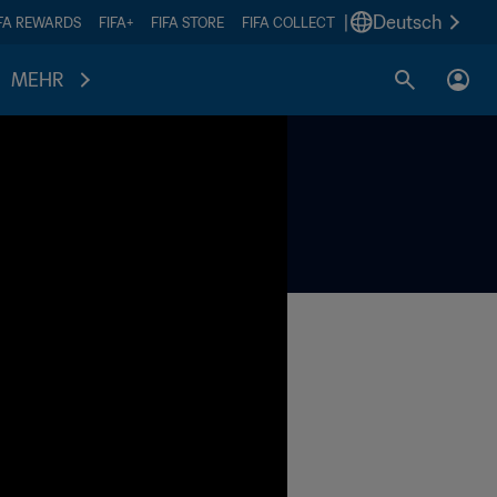
|
Deutsch
IFA REWARDS
FIFA+
FIFA STORE
FIFA COLLECT
MEHR