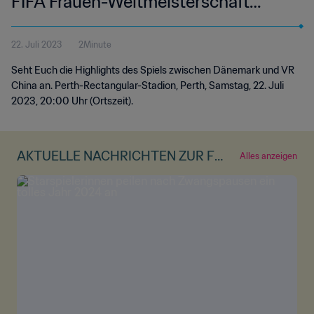
FIFA Frauen-Weltmeisterschaft
Australien & Neuseeland 2023™ |
22. Juli 2023
2Minute
Highlights
Seht Euch die Highlights des Spiels zwischen Dänemark und VR
China an. Perth-Rectangular-Stadion, Perth, Samstag, 22. Juli
2023, 20:00 Uhr (Ortszeit).
AKTUELLE NACHRICHTEN ZUR FR
Alles anzeigen
AUEN-WM