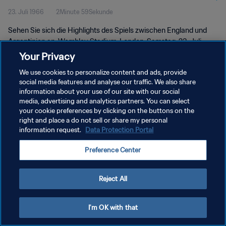
23. Juli 1966
2Minute 59Sekunde
Sehen Sie sich die Highlights des Spiels zwischen England und
Argentinien an. Wembley Stadium, London, Samstag, 23. Juli
1966.
Your Privacy
We use cookies to personalize content and ads, provide
social media features and analyse our traffic. We also share
information about your use of our site with our social
media, advertising and analytics partners. You can select
your cookie preferences by clicking on the buttons on the
DATENSCHUTZ
right and place a do not sell or share my personal
information request.
Data Protection Portal
NUTZUNGSBEDINGUNGEN
Preference Center
COOKIE-EINSTELLUNGEN VERWALTEN
Copyright © 1994 - 2026 FIFA. Alle Rechte vorbehalten.
Reject All
I'm OK with that