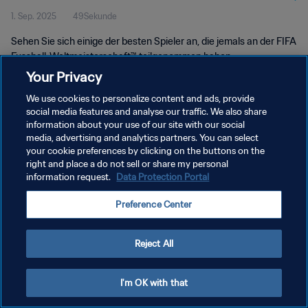
1. Sep. 2025
49Sekunde
Sehen Sie sich einige der besten Spieler an, die jemals an der FIFA
Fussball-Weltmeisterschaft™ teilgenommen haben.
Your Privacy
We use cookies to personalize content and ads, provide
social media features and analyse our traffic. We also share
information about your use of our site with our social
media, advertising and analytics partners. You can select
DATENSCHUTZ
your cookie preferences by clicking on the buttons on the
right and place a do not sell or share my personal
NUTZUNGSBEDINGUNGEN
information request.
Data Protection Portal
COOKIE-EINSTELLUNGEN VERWALTEN
Preference Center
Copyright © 1994 - 2026 FIFA. Alle Rechte vorbehalten.
Reject All
I'm OK with that