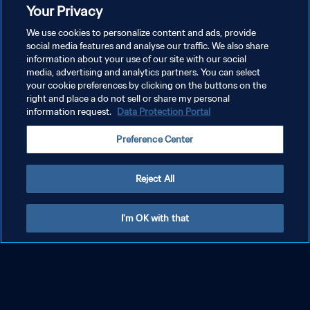
Your Privacy
We use cookies to personalize content and ads, provide
social media features and analyse our traffic. We also share
information about your use of our site with our social
media, advertising and analytics partners. You can select
your cookie preferences by clicking on the buttons on the
right and place a do not sell or share my personal
information request.
Data Protection Portal
SPIELERINNEN IM FOKUS
Alles anzeigen
Preference Center
Reject All
I'm OK with that
Australien: Fünf Spielerinnen im Fokus