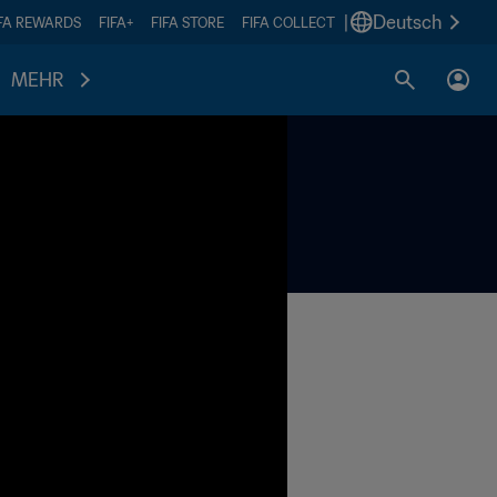
|
Deutsch
IFA REWARDS
FIFA+
FIFA STORE
FIFA COLLECT
MEHR