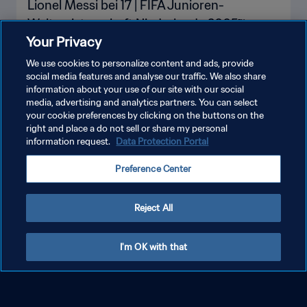
2023™ | Highlights
Your Privacy
We use cookies to personalize content and ads, provide
social media features and analyse our traffic. We also share
MEHR ANZEIGEN
information about your use of our site with our social
media, advertising and analytics partners. You can select
your cookie preferences by clicking on the buttons on the
right and place a do not sell or share my personal
information request.
Data Protection Portal
BEVOR SIE ZU SUPERSTARS WUR
Alles anzeigen
DEN
Preference Center
Reject All
I'm OK with that