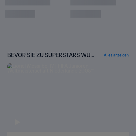
Uruguay - Italien | Finale | FIFA U-20-
Weltmeisterschaft Argentinien 2023™ |
Highlights
Israel - Republik Korea | Spiel um Platz drei |
FIFA U-20-Weltmeisterschaft Argentinien