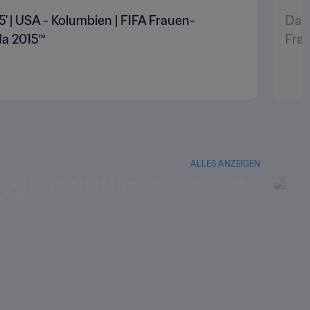
5' | USA - Kolumbien | FIFA Frauen-
Das 
da 2015™
Fra
ALLES ANZEIGEN