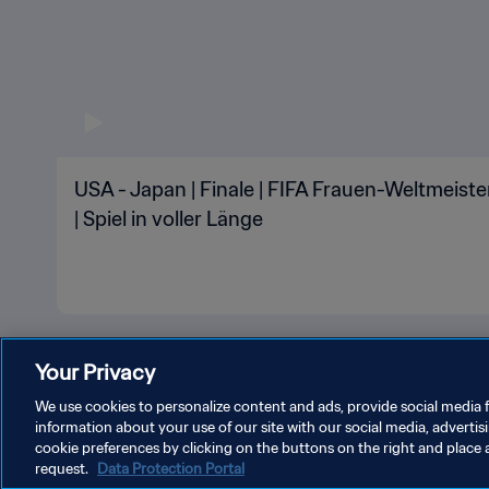
USA - Japan | Finale | FIFA Frauen-Weltmeist
| Spiel in voller Länge
Your Privacy
We use cookies to personalize content and ads, provide social media f
information about your use of our site with our social media, advertis
cookie preferences by clicking on the buttons on the right and place 
request.
Data Protection Portal
DATENSCHUTZ
NUTZUNGSBEDINGUNGEN
COOKIE-E