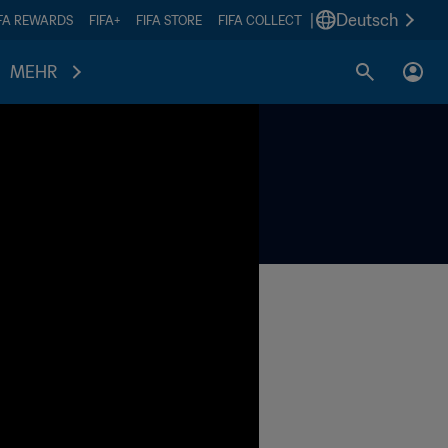
|
Deutsch
IFA REWARDS
FIFA+
FIFA STORE
FIFA COLLECT
MEHR