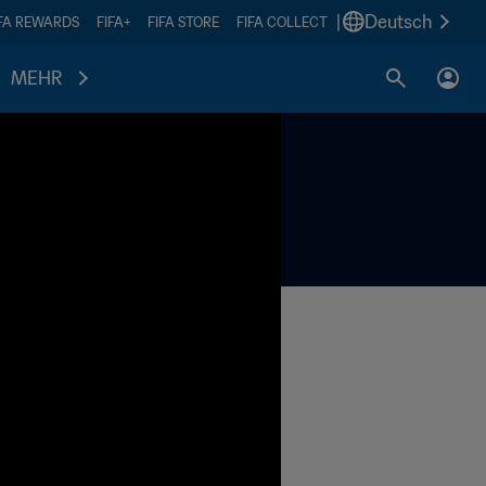
|
Deutsch
IFA REWARDS
FIFA+
FIFA STORE
FIFA COLLECT
MEHR