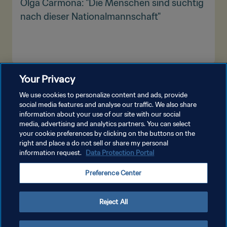
Olga Carmona: "Die Menschen sind süchtig
nach dieser Nationalmannschaft"
Your Privacy
MEHR ANZEIGEN
We use cookies to personalize content and ads, provide
social media features and analyse our traffic. We also share
information about your use of our site with our social
media, advertising and analytics partners. You can select
your cookie preferences by clicking on the buttons on the
right and place a do not sell or share my personal
information request.
Data Protection Portal
DATENSCHUTZ
Preference Center
NUTZUNGSBEDINGUNGEN
COOKIE-EINSTELLUNGEN VERWALTEN
Reject All
Copyright © 1994 - 2026 FIFA. Alle Rechte vorbehalten.