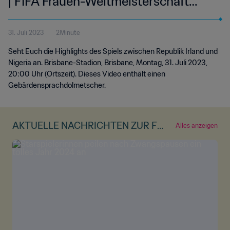
| FIFA Frauen-Weltmeisterschaft
Australien & Neuseeland 2023™ |
31. Juli 2023
2Minute
Highlights (Gebärdensprache)
Seht Euch die Highlights des Spiels zwischen Republik Irland und
Nigeria an. Brisbane-Stadion, Brisbane, Montag, 31. Juli 2023,
20:00 Uhr (Ortszeit). Dieses Video enthält einen
Gebärdensprachdolmetscher.
AKTUELLE NACHRICHTEN ZUR FR
Alles anzeigen
AUEN-WM