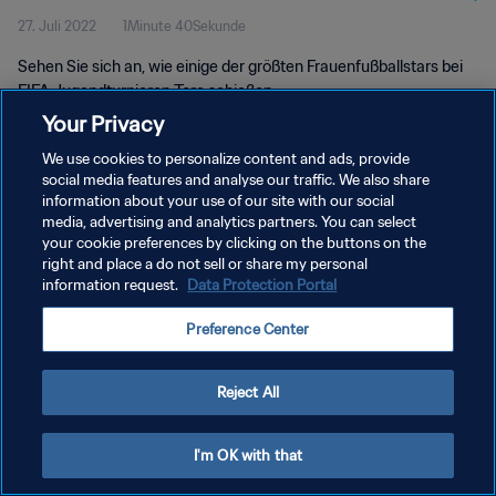
27. Juli 2022
1Minute 40Sekunde
Sehen Sie sich an, wie einige der größten Frauenfußballstars bei
FIFA Jugendturnieren Tore schießen.
Your Privacy
We use cookies to personalize content and ads, provide
social media features and analyse our traffic. We also share
information about your use of our site with our social
media, advertising and analytics partners. You can select
DATENSCHUTZ
your cookie preferences by clicking on the buttons on the
right and place a do not sell or share my personal
NUTZUNGSBEDINGUNGEN
information request.
Data Protection Portal
COOKIE-EINSTELLUNGEN VERWALTEN
Preference Center
Copyright © 1994 - 2026 FIFA. Alle Rechte vorbehalten.
Reject All
I'm OK with that