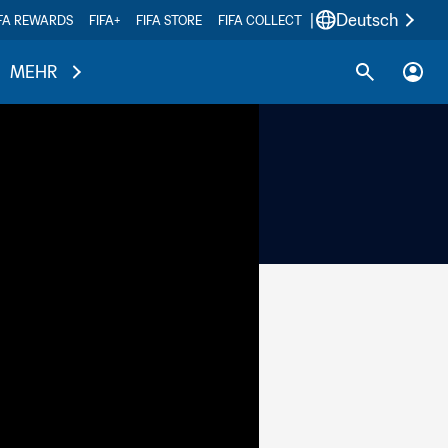
|
Deutsch
IFA REWARDS
FIFA+
FIFA STORE
FIFA COLLECT
MEHR