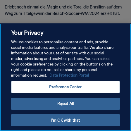
Erlebt noch einmal die Magie und die Tore, die Brasilien auf dem
Weg zum Titelgewinn der Beach-Soccer-WM 2024 erzielt hat.
Your Privacy
We use cookies to personalize content and ads, provide
social media features and analyse our traffic. We also share
DATENSCHUTZ
information about your use of our site with our social
media, advertising and analytics partners. You can select
NUTZUNGSBEDINGUNGEN
your cookie preferences by clicking on the buttons on the
right and place a do not sell or share my personal
COOKIE-EINSTELLUNGEN VERWALTEN
information request.
Data Protection Portal
Copyright © 1994 - 2026 FIFA. Alle Rechte vorbehalten.
Preference Center
Reject All
I'm OK with that