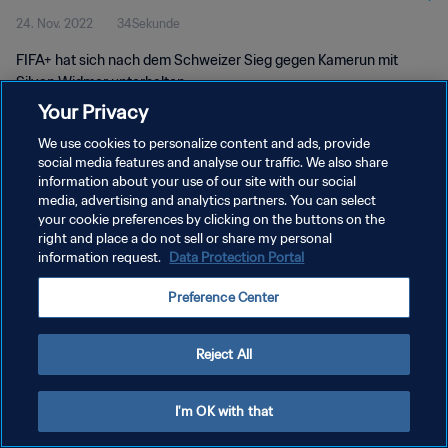
24. Nov. 2022
34Sekunde
FIFA+ hat sich nach dem Schweizer Sieg gegen Kamerun mit
Silvan Widmer unterhalten.
Your Privacy
We use cookies to personalize content and ads, provide
social media features and analyse our traffic. We also share
information about your use of our site with our social
media, advertising and analytics partners. You can select
DATENSCHUTZ
your cookie preferences by clicking on the buttons on the
right and place a do not sell or share my personal
NUTZUNGSBEDINGUNGEN
information request.
Data Protection Portal
COOKIE-EINSTELLUNGEN VERWALTEN
Preference Center
Copyright © 1994 - 2026 FIFA. Alle Rechte vorbehalten.
Reject All
I'm OK with that