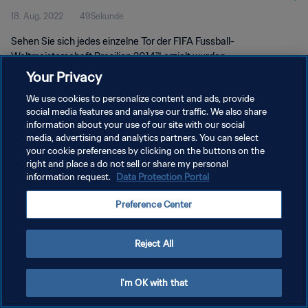
18. Aug. 2022
49Sekunde
Sehen Sie sich jedes einzelne Tor der FIFA Fussball-
Weltmeisterschaft Brasilien 2014™ erzielt wurden.
Your Privacy
We use cookies to personalize content and ads, provide
social media features and analyse our traffic. We also share
information about your use of our site with our social
media, advertising and analytics partners. You can select
DATENSCHUTZ
your cookie preferences by clicking on the buttons on the
right and place a do not sell or share my personal
NUTZUNGSBEDINGUNGEN
information request.
Data Protection Portal
COOKIE-EINSTELLUNGEN VERWALTEN
Preference Center
Copyright © 1994 - 2026 FIFA. Alle Rechte vorbehalten.
Reject All
I'm OK with that