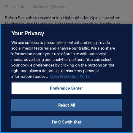
17. Juni 2010
13Minute 20Sekunde
| Erweiterte Highlights
Sehen Sie sich die erweiterten Highlights des Spiels zwischen
Frankreich und Mexiko an. Peter Mokaba Stadium, Polokwane,
Donnerstag, 17. Juni 2010.
Your Privacy
We use cookies to personalize content and ads, provide
social media features and analyse our traffic. We also share
information about your use of our site with our social
media, advertising and analytics partners. You can select
your cookie preferences by clicking on the buttons on the
DATENSCHUTZ
right and place a do not sell or share my personal
information request.
Data Protection Portal
NUTZUNGSBEDINGUNGEN
Preference Center
COOKIE-EINSTELLUNGEN VERWALTEN
Copyright © 1994 - 2026 FIFA. Alle Rechte vorbehalten.
Reject All
I'm OK with that