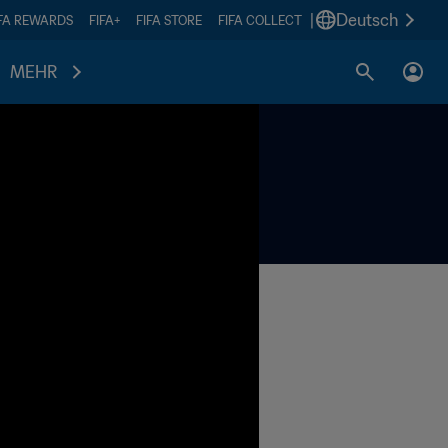
|
Deutsch
IFA REWARDS
FIFA+
FIFA STORE
FIFA COLLECT
MEHR