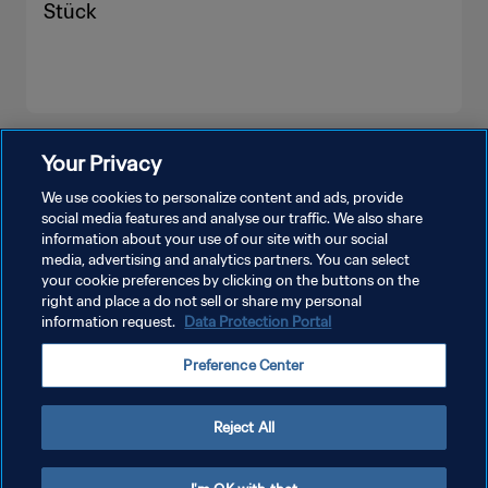
Stück
MEHR ANZEIGEN
Your Privacy
We use cookies to personalize content and ads, provide
social media features and analyse our traffic. We also share
information about your use of our site with our social
media, advertising and analytics partners. You can select
your cookie preferences by clicking on the buttons on the
right and place a do not sell or share my personal
information request.
Data Protection Portal
DATENSCHUTZ
Preference Center
NUTZUNGSBEDINGUNGEN
COOKIE-EINSTELLUNGEN VERWALTEN
Reject All
Copyright © 1994 - 2026 FIFA. Alle Rechte vorbehalten.