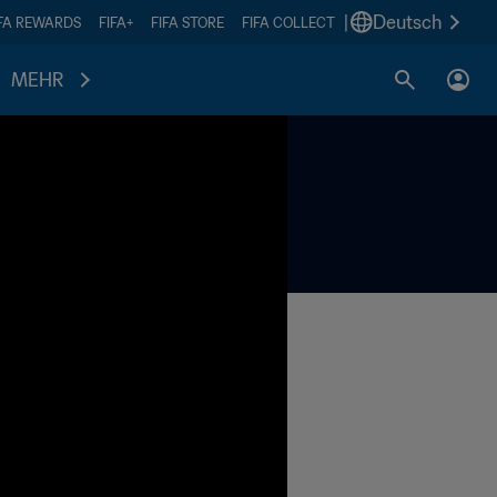
|
Deutsch
IFA REWARDS
FIFA+
FIFA STORE
FIFA COLLECT
MEHR