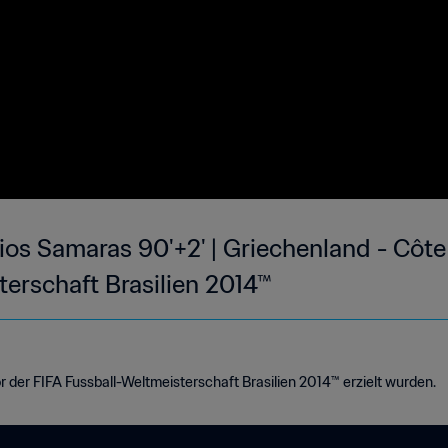
os Samaras 90'+2' | Griechenland - Côte d
terschaft Brasilien 2014™
r der FIFA Fussball-Weltmeisterschaft Brasilien 2014™ erzielt wurden.