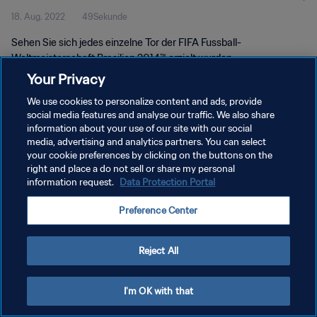
18. Aug. 2022
49Sekunde
Brasilien 2014™
Sehen Sie sich jedes einzelne Tor der FIFA Fussball-
Weltmeisterschaft Brasilien 2014™ erzielt wurden.
Your Privacy
We use cookies to personalize content and ads, provide
social media features and analyse our traffic. We also share
information about your use of our site with our social
media, advertising and analytics partners. You can select
DATENSCHUTZ
your cookie preferences by clicking on the buttons on the
right and place a do not sell or share my personal
NUTZUNGSBEDINGUNGEN
information request.
Data Protection Portal
COOKIE-EINSTELLUNGEN VERWALTEN
Preference Center
Copyright © 1994 - 2026 FIFA. Alle Rechte vorbehalten.
Reject All
I'm OK with that