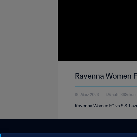
Ravenna Women FC 
19. März 2023
1Minute 36Sekun
Ravenna Women FC vs S.S. Lazio