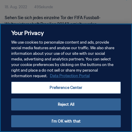
18. Aug. 2022
49Sekunde
Sehen Sie sich jedes einzelne Tor der FIFA Fussball-
Weltmeisterschaft Brasilien 2014™ erzielt wurden.
Your Privacy
We use cookies to personalize content and ads, provide
social media features and analyse our traffic. We also share
information about your use of our site with our social
media, advertising and analytics partners. You can select
DATENSCHUTZ
your cookie preferences by clicking on the buttons on the
right and place a do not sell or share my personal
NUTZUNGSBEDINGUNGEN
information request.
Data Protection Portal
COOKIE-EINSTELLUNGEN VERWALTEN
Preference Center
Copyright © 1994 - 2026 FIFA. Alle Rechte vorbehalten.
Reject All
I'm OK with that