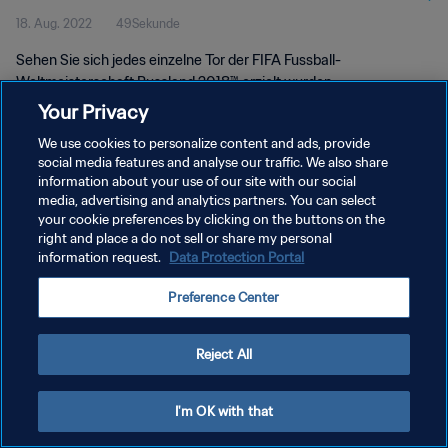
18. Aug. 2022
49Sekunde
Russland 2018™
Sehen Sie sich jedes einzelne Tor der FIFA Fussball-
Weltmeisterschaft Russland 2018™ erzielt wurden.
Your Privacy
We use cookies to personalize content and ads, provide
social media features and analyse our traffic. We also share
information about your use of our site with our social
media, advertising and analytics partners. You can select
DATENSCHUTZ
your cookie preferences by clicking on the buttons on the
right and place a do not sell or share my personal
NUTZUNGSBEDINGUNGEN
information request.
Data Protection Portal
COOKIE-EINSTELLUNGEN VERWALTEN
Preference Center
Copyright © 1994 - 2026 FIFA. Alle Rechte vorbehalten.
Reject All
I'm OK with that