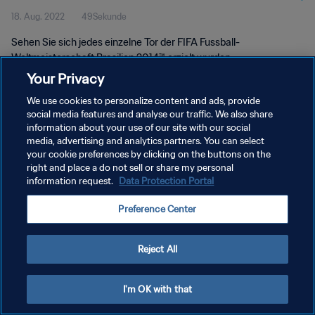
18. Aug. 2022
49Sekunde
Weltmeisterschaft Brasilien 2014™
Sehen Sie sich jedes einzelne Tor der FIFA Fussball-
Weltmeisterschaft Brasilien 2014™ erzielt wurden.
Your Privacy
We use cookies to personalize content and ads, provide
social media features and analyse our traffic. We also share
information about your use of our site with our social
media, advertising and analytics partners. You can select
DATENSCHUTZ
your cookie preferences by clicking on the buttons on the
right and place a do not sell or share my personal
NUTZUNGSBEDINGUNGEN
information request.
Data Protection Portal
COOKIE-EINSTELLUNGEN VERWALTEN
Preference Center
Copyright © 1994 - 2026 FIFA. Alle Rechte vorbehalten.
Reject All
I'm OK with that