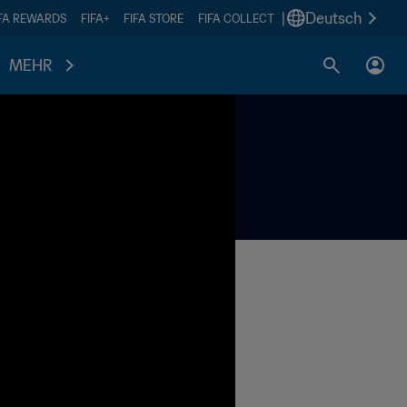
|
Deutsch
IFA REWARDS
FIFA+
FIFA STORE
FIFA COLLECT
MEHR