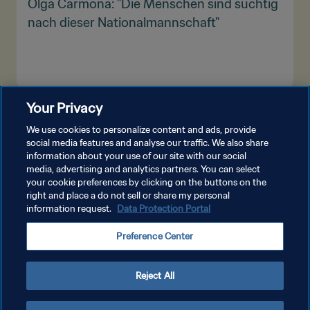
Olga Carmona: "Die Menschen sind süchtig
nach dieser Nationalmannschaft"
Your Privacy
MEHR ANZEIGEN
We use cookies to personalize content and ads, provide
social media features and analyse our traffic. We also share
information about your use of our site with our social
media, advertising and analytics partners. You can select
your cookie preferences by clicking on the buttons on the
right and place a do not sell or share my personal
information request.
Data Protection Portal
DATENSCHUTZ
Preference Center
NUTZUNGSBEDINGUNGEN
COOKIE-EINSTELLUNGEN VERWALTEN
Reject All
Copyright © 1994 - 2026 FIFA. Alle Rechte vorbehalten.