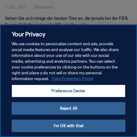
3. Dez. 2022
34Sekunde
Sehen Sie sich einige der besten Tore an, die jemals bei der FIFA
Fussball-Weltmeisterschaft™ erzielt wurden.
Your Privacy
We use cookies to personalize content and ads, provide
social media features and analyse our traffic. We also share
information about your use of our site with our social
media, advertising and analytics partners. You can select
DATENSCHUTZ
your cookie preferences by clicking on the buttons on the
right and place a do not sell or share my personal
NUTZUNGSBEDINGUNGEN
information request.
Data Protection Portal
COOKIE-EINSTELLUNGEN VERWALTEN
Preference Center
Copyright © 1994 - 2026 FIFA. Alle Rechte vorbehalten.
Reject All
I'm OK with that