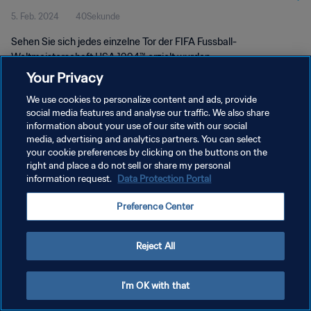
5. Feb. 2024
40Sekunde
1994™
Sehen Sie sich jedes einzelne Tor der FIFA Fussball-
Weltmeisterschaft USA 1994™ erzielt wurden.
Your Privacy
We use cookies to personalize content and ads, provide
social media features and analyse our traffic. We also share
information about your use of our site with our social
media, advertising and analytics partners. You can select
DATENSCHUTZ
your cookie preferences by clicking on the buttons on the
right and place a do not sell or share my personal
NUTZUNGSBEDINGUNGEN
information request.
Data Protection Portal
COOKIE-EINSTELLUNGEN VERWALTEN
Preference Center
Copyright © 1994 - 2026 FIFA. Alle Rechte vorbehalten.
Reject All
I'm OK with that