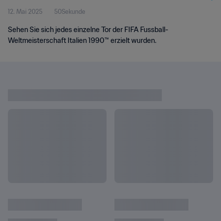
12. Mai 2025
50Sekunde
Italien 1990™
Sehen Sie sich jedes einzelne Tor der FIFA Fussball-
Weltmeisterschaft Italien 1990™ erzielt wurden.