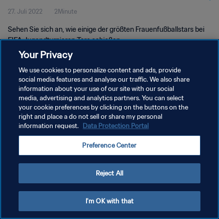
27. Juli 2022
2Minute
Sehen Sie sich an, wie einige der größten Frauenfußballstars bei
FIFA Jugendturnieren Tore schießen.
Your Privacy
We use cookies to personalize content and ads, provide
social media features and analyse our traffic. We also share
information about your use of our site with our social
media, advertising and analytics partners. You can select
DATENSCHUTZ
your cookie preferences by clicking on the buttons on the
right and place a do not sell or share my personal
NUTZUNGSBEDINGUNGEN
information request.
Data Protection Portal
COOKIE-EINSTELLUNGEN VERWALTEN
Preference Center
Copyright © 1994 - 2026 FIFA. Alle Rechte vorbehalten.
Reject All
I'm OK with that