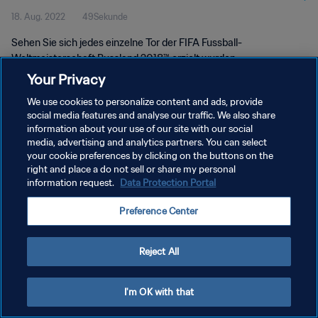
18. Aug. 2022
49Sekunde
Russland 2018™
Sehen Sie sich jedes einzelne Tor der FIFA Fussball-
Weltmeisterschaft Russland 2018™ erzielt wurden.
Your Privacy
We use cookies to personalize content and ads, provide
social media features and analyse our traffic. We also share
information about your use of our site with our social
media, advertising and analytics partners. You can select
DATENSCHUTZ
your cookie preferences by clicking on the buttons on the
right and place a do not sell or share my personal
NUTZUNGSBEDINGUNGEN
information request.
Data Protection Portal
COOKIE-EINSTELLUNGEN VERWALTEN
Preference Center
Copyright © 1994 - 2026 FIFA. Alle Rechte vorbehalten.
Reject All
I'm OK with that