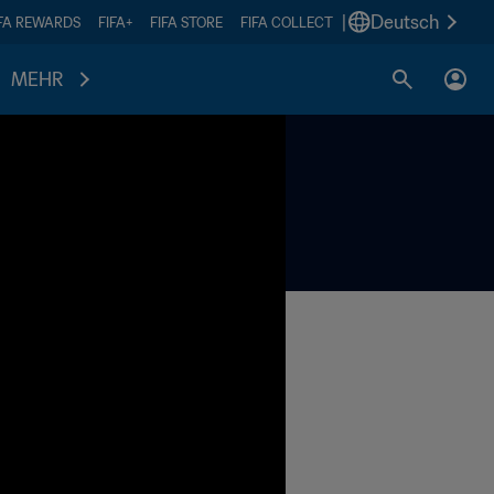
|
Deutsch
IFA REWARDS
FIFA+
FIFA STORE
FIFA COLLECT
MEHR