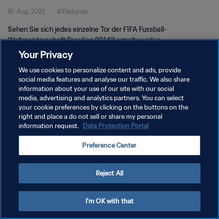
18. Aug. 2022
49Sekunde
Sehen Sie sich jedes einzelne Tor der FIFA Fussball-
Weltmeisterschaft Brasilien 2014™ erzielt wurden.
Your Privacy
We use cookies to personalize content and ads, provide
social media features and analyse our traffic. We also share
information about your use of our site with our social
media, advertising and analytics partners. You can select
DATENSCHUTZ
your cookie preferences by clicking on the buttons on the
right and place a do not sell or share my personal
NUTZUNGSBEDINGUNGEN
information request.
Data Protection Portal
COOKIE-EINSTELLUNGEN VERWALTEN
Preference Center
Copyright © 1994 - 2026 FIFA. Alle Rechte vorbehalten.
Reject All
I'm OK with that