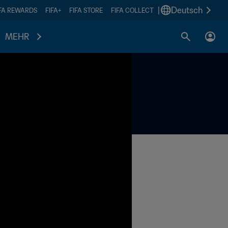
|
Deutsch
IFA REWARDS
FIFA+
FIFA STORE
FIFA COLLECT
MEHR